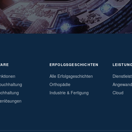
WARE
ERFOLGSGESCHICHTEN
LEISTUN
nktionen
Alle Erfolgsgeschichten
Dienstleis
buchhaltung
Orthopädie
Angewandt
chhaltung
Industrie & Fertigung
Cloud
enlösungen