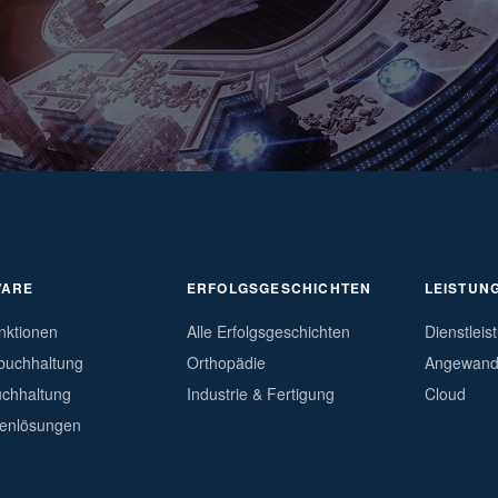
WARE
ERFOLGSGESCHICHTEN
LEISTUN
nktionen
Alle Erfolgsgeschichten
Dienstleis
buchhaltung
Orthopädie
Angewandt
chhaltung
Industrie & Fertigung
Cloud
enlösungen